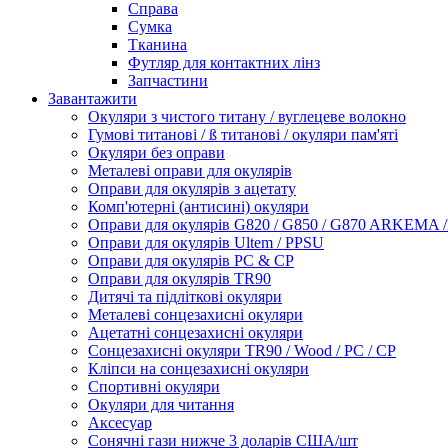
Справа
Сумка
Тканина
Футляр для контактних лінз
Запчастини
Завантажити
Окуляри з чистого титану / вуглецеве волокно
Гумові титанові / ß титанові / окуляри пам'яті
Окуляри без оправи
Металеві оправи для окулярів
Оправи для окулярів з ацетату
Комп'ютерні (антисині) окуляри
Оправи для окулярів G820 / G850 / G870 ARKEMA
Оправи для окулярів Ultem / PPSU
Оправи для окулярів PC & CP
Оправи для окулярів TR90
Дитячі та підліткові окуляри
Металеві сонцезахисні окуляри
Ацетатні сонцезахисні окуляри
Сонцезахисні окуляри TR90 / Wood / PC / CP
Кліпси на сонцезахисні окуляри
Спортивні окуляри
Окуляри для читання
Аксесуар
Сонячні гази нижче 3 доларів США/шт