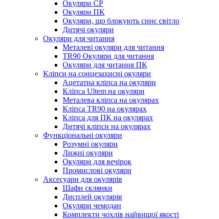
Окуляри CP
Окуляри ПК
Окуляри, що блокують синє світло
Дитячі окуляри
Окуляри для читання
Металеві окуляри для читання
TR90 Окуляри для читання
Окуляри для читання ПК
Кліпси на сонцезахисні окуляри
Ацетатна кліпса на окуляри
Кліпса Ultem на окуляри
Металева кліпса на окулярах
Кліпса TR90 на окулярах
Кліпса для ПК на окулярах
Дитячі кліпси на окулярах
Функціональні окуляри
Розумні окуляри
Лижні окуляри
Окуляри для вечірок
Промислові окуляри
Аксесуари для окулярів
Шафи склянки
Дисплей окулярів
Окуляри чемодан
Комплекти чохлів найвищої якості