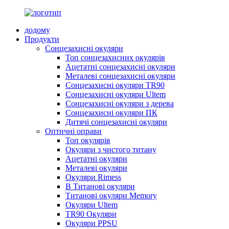
додому
Продукти
Сонцезахисні окуляри
Топ сонцезахисних окулярів
Ацетатні сонцезахисні окуляри
Металеві сонцезахисні окуляри
Сонцезахисні окуляри TR90
Сонцезахисні окуляри Ultem
Сонцезахисні окуляри з дерева
Сонцезахисні окуляри ПК
Дитячі сонцезахисні окуляри
Оптичні оправи
Топ окулярів
Окуляри з чистого титану
Ацетатні окуляри
Металеві окуляри
Окуляри Rimess
B Титанові окуляри
Титанові окуляри Memory
Окуляри Ultem
TR90 Окуляри
Окуляри PPSU