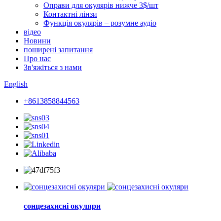
Оправи для окулярів нижче 3$/шт
Контактні лінзи
Функція окулярів – розумне аудіо
відео
Новини
поширені запитання
Про нас
Зв'яжіться з нами
English
+8613858844563
сонцезахисні окуляри